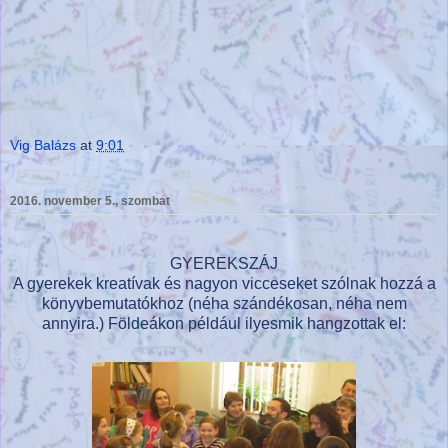
Vig Balázs
at
9:01
2016. november 5., szombat
GYEREKSZÁJ
A gyerekek kreatívak és nagyon vicceseket szólnak hozzá a
könyvbemutatókhoz (néha szándékosan, néha nem
annyira.) Földeákon például ilyesmik hangzottak el: