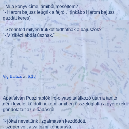
- Mi a könyv címe, amiből meséltem?
"- Három bajusz leugrik a fejről." (Inkább Három bajusz
gazdát keres)
- Szerinted milyen trükköt tudhatnak a bajuszok?
"- Vízikézilabdát úsznak."
Vig Balázs
at
6:18
Apátfalván Puszirablók író-olvasó találkozó után a tanító
néni levelet küldött nekem, amiben összefoglalta a gyerekek
gondolatait az előadásról.
"- jókat nevettünk ,izgalmasan kezdődött,
- szuper volt átváltozni kenguruvá,