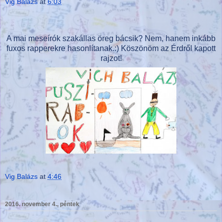
Vig Balázs
at
6:03
A mai meseírók szakállas öreg bácsik? Nem, hanem inkább
fuxos rapperekre hasonlítanak.:) Köszönöm az Érdről kapott
rajzot!
Vig Balázs
at
4:46
2016. november 4., péntek