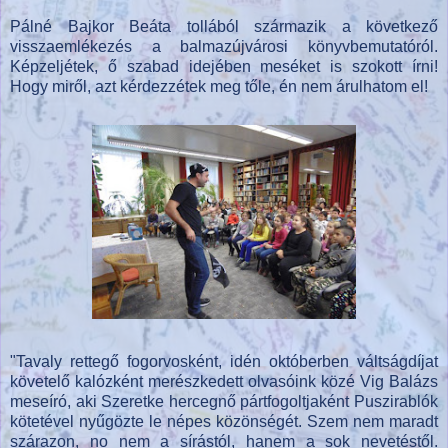
Pálné Bajkor Beáta tollából származik a következő
visszaemlékezés a balmazújvárosi könyvbemutatóról.
Képzeljétek, ő szabad idejében meséket is szokott írni!
Hogy miről, azt kérdezzétek meg tőle, én nem árulhatom el!
"Tavaly rettegő fogorvosként, idén októberben váltságdíjat
követelő kalózként merészkedett olvasóink közé Vig Balázs
meseíró, aki Szeretke hercegnő pártfogoltjaként Puszirablók
kötetével nyűgözte le népes közönségét. Szem nem maradt
szárazon, no nem a sírástól, hanem a sok nevetéstől.