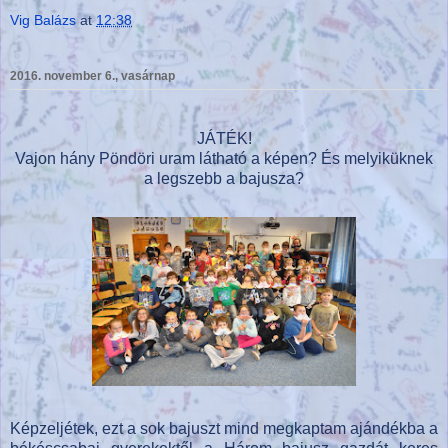
Vig Balázs
at
12:38
2016. november 6., vasárnap
JÁTÉK!
Vajon hány Pöndöri uram látható a képen? És melyiküknek
a legszebb a bajusza?
Képzeljétek, ezt a sok bajuszt mind megkaptam ajándékba a