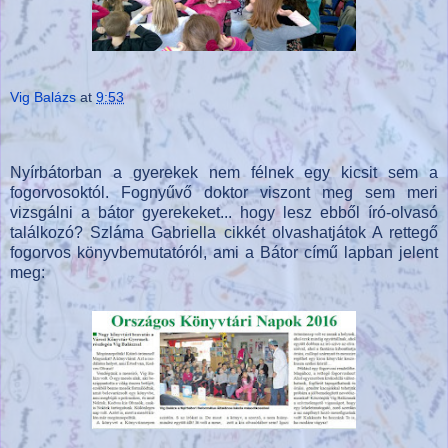
Vig Balázs
at
9:53
Nyírbátorban a gyerekek nem félnek egy kicsit sem a
fogorvosoktól. Fognyűvő doktor viszont meg sem meri
vizsgálni a bátor gyerekeket... hogy lesz ebből író-olvasó
találkozó? Szláma Gabriella cikkét olvashatjátok A rettegő
fogorvos könyvbemutatóról, ami a Bátor című lapban jelent
meg: