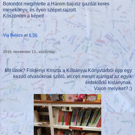
Botondot megihlette a Három bajusz gazdát keres
mesekönyv, és ilyen szépet rajzolt.
Köszönöm a képet!
Vig Balázs
at
6:56
2016. november 13., vasárnap
Mit látok? Földényi Kriszta a Kőbányai Könyvtárból épp egy
kezdő olvasóknak szóló, vicces mesét ajánlgat az egyik
érdeklődő kislánynak.
Vajon melyiket? :)