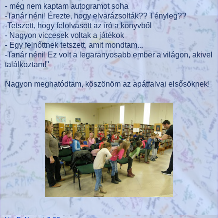
- még nem kaptam autogramot soha
-Tanár néni! Érezte, hogy elvarázsolták?? Tényleg??
-Tetszett, hogy felolvasott az író a könyvből
- Nagyon viccesek voltak a játékok
- Egy felnőttnek tetszett, amit mondtam...
-Tanár néni! Ez volt a legaranyosabb ember a világon, akivel
találkoztam!"
Nagyon meghatódtam, köszönöm az apátfalvai elsősöknek!