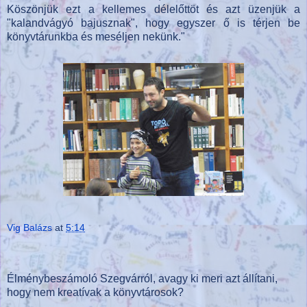
Köszönjük ezt a kellemes délelőttöt és azt üzenjük a
"kalandvágyó bajusznak", hogy egyszer ő is térjen be
könyvtárunkba és meséljen nekünk."
Vig Balázs
at
5:14
Élménybeszámoló Szegvárról, avagy ki meri azt állítani,
hogy nem kreatívak a könyvtárosok?