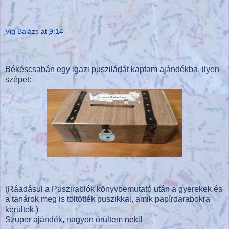
Vig Balázs
at
9:14
Békéscsabán egy igazi pusziládát kaptam ajándékba, ilyen
szépet:
(Ráadásul a Puszirablók könyvbemutató után a gyerekek és
a tanárok meg is töltötték puszikkal, amik papírdarabokra
kerültek.)
Szuper ajándék, nagyon örültem neki!