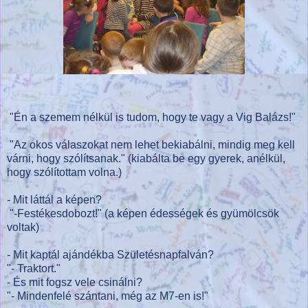
"Én a szemem nélkül is tudom, hogy te vagy a Vig Balázs!"
"Az okos válaszokat nem lehet bekiabálni, mindig meg kell
várni, hogy szólítsanak." (kiabálta be egy gyerek, anélkül,
hogy szólítottam volna.)
- Mit láttál a képen?
"-Festékesdobozt!" (a képen édességek és gyümölcsök
voltak)
- Mit kaptál ajándékba Születésnapfalván?
"- Traktort."
- És mit fogsz vele csinálni?
"- Mindenfelé szántani, még az M7-en is!"