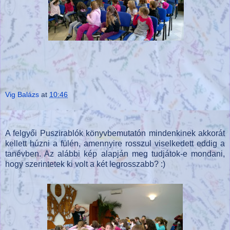
Vig Balázs
at
10:46
A felgyői Puszirablók könyvbemutatón mindenkinek akkorát
kellett húzni a fülén, amennyire rosszul viselkedett eddig a
tanévben. Az alábbi kép alapján meg tudjátok-e mondani,
hogy szerintetek ki volt a két legrosszabb? :)