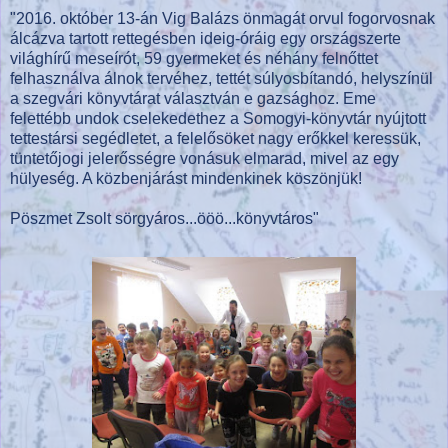
"2016. október 13-án Vig Balázs önmagát orvul fogorvosnak
álcázva tartott rettegésben ideig-óráig egy országszerte
világhírű meseírót, 59 gyermeket és néhány felnőttet
felhasználva álnok tervéhez, tettét súlyosbítandó, helyszínül
a szegvári könyvtárat választván e gazsághoz. Eme
felettébb undok cselekedethez a Somogyi-könyvtár nyújtott
tettestársi segédletet, a felelősöket nagy erőkkel keressük,
tüntetőjogi jelerősségre vonásuk elmarad, mivel az egy
hülyeség. A közbenjárást mindenkinek köszönjük!
Pöszmet Zsolt sörgyáros...ööö...könyvtáros"