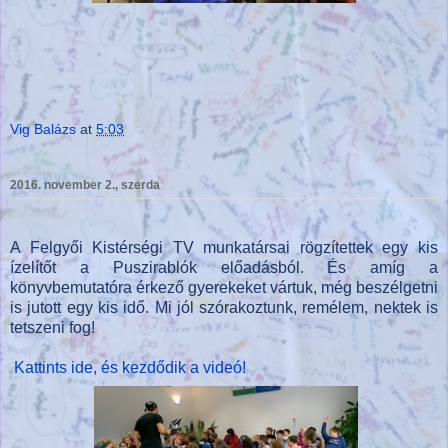
Vig Balázs
at
5:03
2016. november 2., szerda
A Felgyői Kistérségi TV munkatársai rögzítettek egy kis
ízelítőt a Puszirablók előadásból. És amíg a
könyvbemutatóra érkező gyerekeket vártuk, még beszélgetni
is jutott egy kis idő. Mi jól szórakoztunk, remélem, nektek is
tetszeni fog!
Kattints ide, és kezdődik a videó!