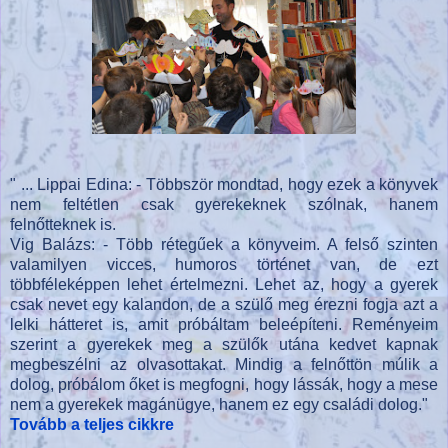
" ... Lippai Edina: - Többször mondtad, hogy ezek a könyvek
nem feltétlen csak gyerekeknek szólnak, hanem
felnőtteknek is.
Vig Balázs: - Több rétegűek a könyveim. A felső szinten
valamilyen vicces, humoros történet van, de ezt
többféleképpen lehet értelmezni. Lehet az, hogy a gyerek
csak nevet egy kalandon, de a szülő meg érezni fogja azt a
lelki hátteret is, amit próbáltam beleépíteni. Reményeim
szerint a gyerekek meg a szülők utána kedvet kapnak
megbeszélni az olvasottakat. Mindig a felnőttön múlik a
dolog, próbálom őket is megfogni, hogy lássák, hogy a mese
nem a gyerekek magánügye, hanem ez egy családi dolog."
Tovább a teljes cikkre