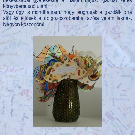
békéscsabai gyerekektől a Három bajusz gazdát keres
könyvbemutató után!
Vagy úgy is mondhatnám, hogy leugrottak a gazdáik orra
alól és eljöttek a dolgozószobámba, azóta velem laknak.
Nagyon köszönöm!