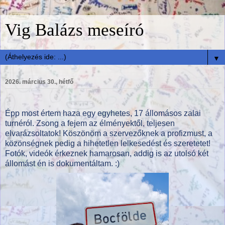
Vig Balázs meseíró
▼
2026. március 30., hétfő
Épp most értem haza egy egyhetes, 17 állomásos zalai
turnéról. Zsong a fejem az élményektől, teljesen
elvarázsoltatok! Köszönöm a szervezőknek a profizmust, a
közönségnek pedig a hihetetlen lelkesedést és szeretetet!
Fotók, videók érkeznek hamarosan, addig is az utolsó két
állomást én is dokumentáltam. :)