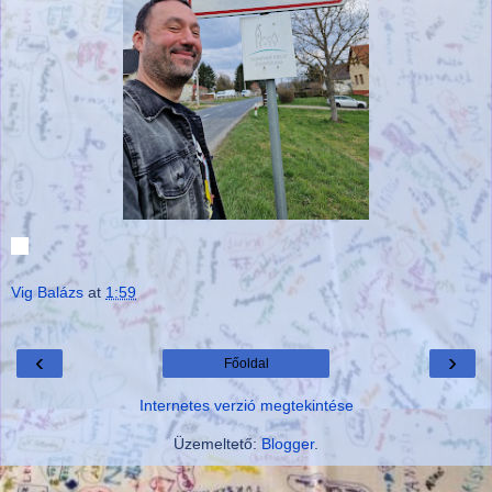
Vig Balázs
at
1:59
‹
›
Főoldal
Internetes verzió megtekintése
Üzemeltető:
Blogger
.