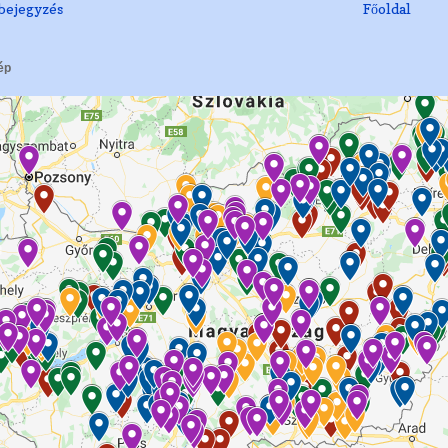
bejegyzés
Főoldal
ép