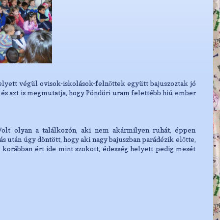
ett végül ovisok-iskolások-felnőttek együtt bajuszoztak jó
 és azt is megmutatja, hogy Pöndöri uram felettébb hiú ember
 Volt olyan a találkozón, aki nem akármilyen ruhát, éppen
s után úgy döntött, hogy aki nagy bajuszban parádézik előtte,
l korábban ért ide mint szokott, édesség helyett pedig mesét