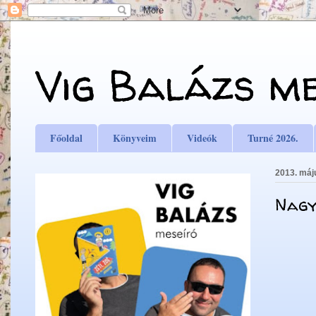
Vig Balázs m
Főoldal
Könyveim
Videók
Turné 2026.
2013. máj
Nagy