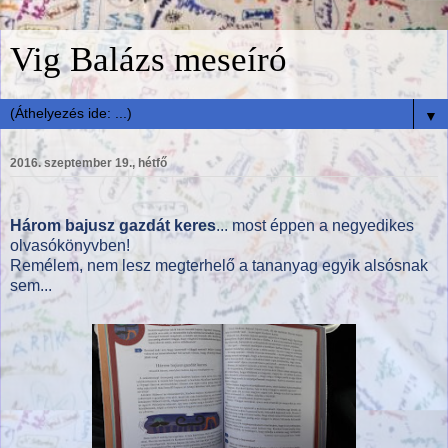
Vig Balázs meseíró
▼
2016. szeptember 19., hétfő
Három bajusz gazdát keres
... most éppen a negyedikes
olvasókönyvben!
Remélem, nem lesz megterhelő a tananyag egyik alsósnak
sem...