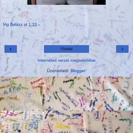
Vig Balázs
at
1:33
‹
›
Főoldal
Internetes verzió megtekintése
Üzemeltető:
Blogger
.