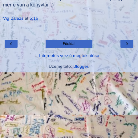
merre van a könyvtár. :)
Vig Balázs
at
5:16
‹
›
Főoldal
Internetes verzió megtekintése
Üzemeltető:
Blogger
.