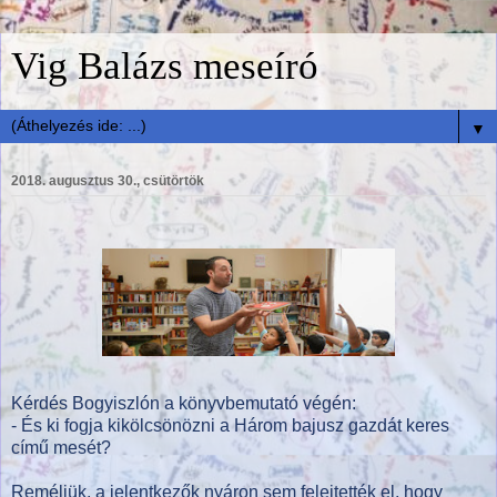
Vig Balázs meseíró
▼
2018. augusztus 30., csütörtök
Kérdés Bogyiszlón a könyvbemutató végén:
- És ki fogja kikölcsönözni a Három bajusz gazdát keres
című mesét?
Reméljük, a jelentkezők nyáron sem felejtették el, hogy