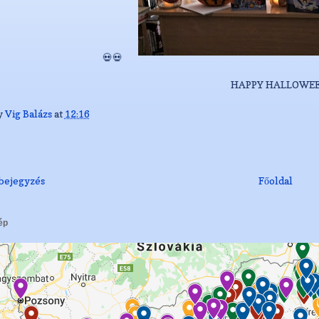
💀💀
HAPPY HALLOWEE
y
Vig Balázs
at
12:16
bejegyzés
Főoldal
ép