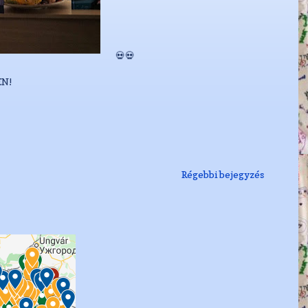
💀💀
N!
Régebbi bejegyzés