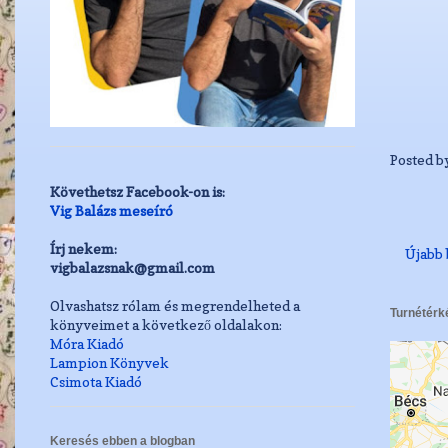
Posted b
Követhetsz Facebook-on is:
Vig Balázs meseíró
Írj nekem:
Újabb 
vigbalazsnak@gmail.com
Olvashatsz rólam és megrendelheted a
Turnétérk
könyveimet a következő oldalakon:
Móra Kiadó
Lampion Könyvek
Csimota Kiadó
Keresés ebben a blogban