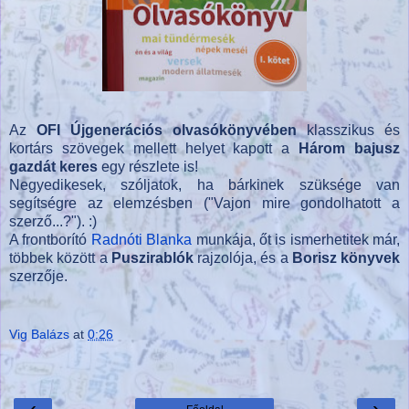
Az
OFI Újgenerációs olvasókönyvében
klasszikus és
kortárs szövegek mellett helyet kapott a
Három bajusz
gazdát keres
egy részlete is!
Negyedikesek, szóljatok, ha bárkinek szüksége van
segítségre az elemzésben ("Vajon mire gondolhatott a
szerző...?"). :)
A frontborító
Radnóti Blanka
munkája, őt is ismerhetitek már,
többek között a
Puszirablók
rajzolója, és a
Borisz könyvek
szerzője.
Vig Balázs
at
0:26
‹
›