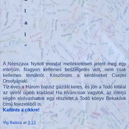
l
a
l
"
A Népszava Nyitott mondat mellékletében jelent meg egy
interjúm. Nagyon kellemes beszélgetés volt, nem csak
kellemes témákról. Köszönöm a kérdéseket Csejtei
Orsolyának!
Tíz éves a Három bajusz gazdát keres, és jön a Todó kitálal
az oviról újabb kiadása! Ha kíváncsiak vagytok, az interjú
végén elolvashattok egy részletet a Todó könyv Bekakilok
című fejezetéből is.
Kattints a cikkre!
Vig Balázs
at
3:13