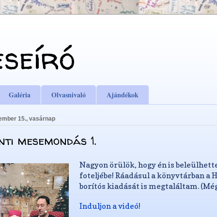
eseíró
Galéria
Olvasnivaló
Ajándékok
ember 15., vasárnap
nti mesemondás 1.
Nagyon örülök, hogy én is beleülhe
foteljébe! Ráadásul a könyvtárban a 
borítós kiadását is megtaláltam. (Még
Induljon a videó!