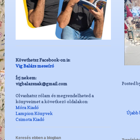
Követhetsz Facebook-on is:
Vig Balázs meseíró
Írj nekem:
Posted b
vigbalazsnak@gmail.com
Olvashatsz rólam és megrendelheted a
könyveimet a következő oldalakon:
Móra Kiadó
Újabb 
Lampion Könyvek
Csimota Kiadó
Keresés ebben a blogban
Turnétérk