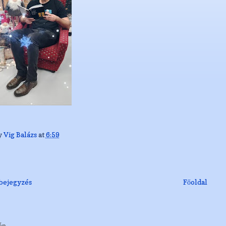
y
Vig Balázs
at
6:59
bejegyzés
Főoldal
ép