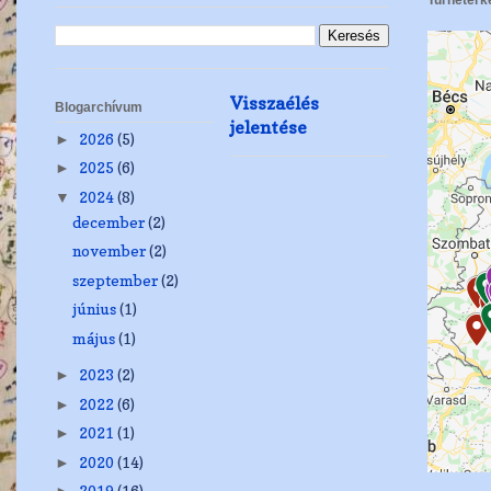
Visszaélés
Blogarchívum
jelentése
2026
(5)
►
2025
(6)
►
2024
(8)
▼
december
(2)
november
(2)
szeptember
(2)
június
(1)
május
(1)
2023
(2)
►
2022
(6)
►
2021
(1)
►
2020
(14)
►
.
2019
(16)