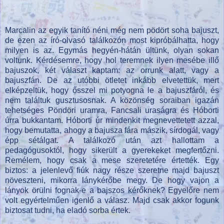
Marcalin az egyik tanító néni még nem pödört soha bajuszt,
de ezen az író-olvasó találkozón most kipróbálhatta, hogy
milyen is az. Egymás hegyén-hátán ültünk, olyan sokan
voltunk. Kérdésemre, hogy hol teremnek ilyen mesébe illő
bajuszok, két választ kaptam: az orrunk alatt, vagy a
bajuszfán. De az utóbbi ötletet inkább elvetettük, mert
elképzeltük, hogy ősszel mi potyogna le a bajuszfáról, és
nem találtuk gusztusosnak. A közönség soraiban igazán
tehetséges Pöndöri uramra, Fancsali uraságra és Hóborti
úrra bukkantam. Hóborti úr mindenkit megnevettetett azzal,
hogy bemutatta, ahogy a bajusza fára mászik, sírdogál, vagy
épp sétálgat. A találkozó után azt hallottam a
pedagógusoktól, hogy sikerült a gyerekeket megfertőzni.
Remélem, hogy csak a mese szeretetére értették. Egy
biztos: a jelenlevő fiúk nagy része szeretne majd bajuszt
növeszteni, mikorra lánykérőbe megy. De hogy vajon a
lányok örülni fognak-e a bajszos kérőknek? Egyelőre nem
volt egyértelműen igenlő a válasz. Majd csak akkor fogunk
biztosat tudni, ha eladó sorba értek.