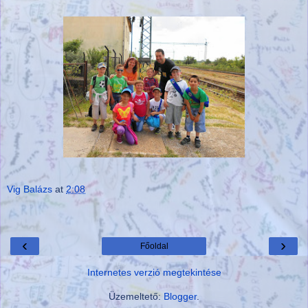
Vig Balázs
at
2:08
‹
›
Főoldal
Internetes verzió megtekintése
Üzemeltető:
Blogger
.