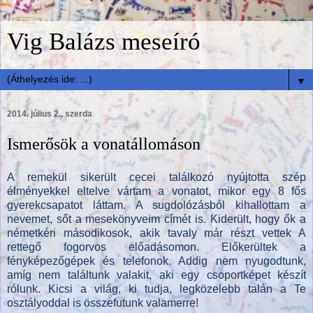
Vig Balázs meseíró
▼
2014. július 2., szerda
Ismerősök a vonatállomáson
A remekül sikerült cecei találkozó nyújtotta szép
élményekkel eltelve vártam a vonatot, mikor egy 8 fős
gyerekcsapatot láttam. A sugdolózásból kihallottam a
nevemet, sőt a mesekönyveim címét is. Kiderült, hogy ők a
németkéri másodikosok, akik tavaly már részt vettek A
rettegő fogorvos előadásomon. Előkerültek a
fényképezőgépek és telefonok. Addig nem nyugodtunk,
amíg nem találtunk valakit, aki egy csoportképet készít
rólunk. Kicsi a világ, ki tudja, legközelebb talán a Te
osztályoddal is összefutunk valamerre!