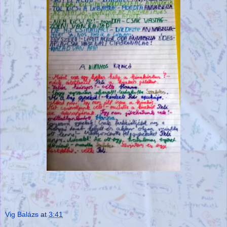
Vig Balázs
at
3:41