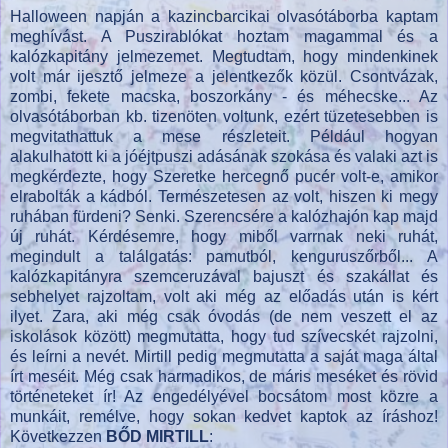
Halloween napján a kazincbarcikai olvasótáborba kaptam
meghívást. A Puszirablókat hoztam magammal és a
kalózkapitány jelmezemet. Megtudtam, hogy mindenkinek
volt már ijesztő jelmeze a jelentkezők közül. Csontvázak,
zombi, fekete macska, boszorkány - és méhecske... Az
olvasótáborban kb. tizenöten voltunk, ezért tüzetesebben is
megvitathattuk a mese részleteit. Például hogyan
alakulhatott ki a jóéjtpuszi adásának szokása és valaki azt is
megkérdezte, hogy Szeretke hercegnő pucér volt-e, amikor
elrabolták a kádból. Természetesen az volt, hiszen ki megy
ruhában fürdeni? Senki. Szerencsére a kalózhajón kap majd
új ruhát. Kérdésemre, hogy miből varrnak neki ruhát,
megindult a találgatás: pamutból, kenguruszőrből... A
kalózkapitányra szemceruzával bajuszt és szakállat és
sebhelyet rajzoltam, volt aki még az előadás után is kért
ilyet. Zara, aki még csak óvodás (de nem veszett el az
iskolások között) megmutatta, hogy tud szívecskét rajzolni,
és leírni a nevét. Mirtill pedig megmutatta a saját maga által
írt meséit. Még csak harmadikos, de máris meséket és rövid
történeteket ír! Az engedélyével bocsátom most közre a
munkáit, remélve, hogy sokan kedvet kaptok az íráshoz!
Következzen
BŐD MIRTILL
: